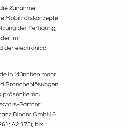
, die Zunahme
ve Mobilitätskonzepte
tzung der Fertigung,
oder im
der electronica
de in München mehr
 und Branchenlösungen
 präsentieren,
ectors-Partner:
 Franz Binder GmbH &
61; A2.175); bix