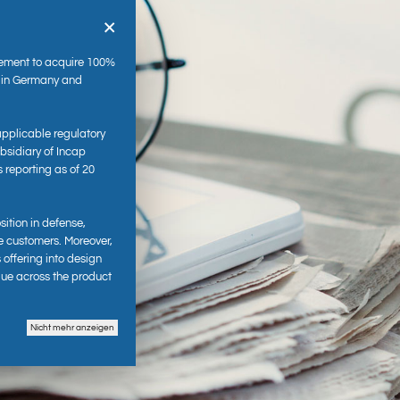
×
ement to acquire 100%
s in Germany and
applicable regulatory
sidiary of Incap
s reporting as of 20
es
sition in defense,
e customers. Moreover,
 offering into design
lue across the product
Nicht mehr anzeigen