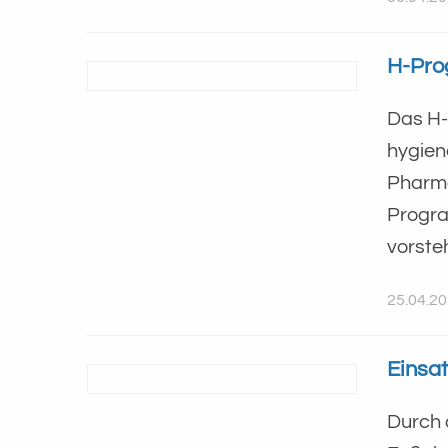
H-Pro
Das H-
hygien
Pharma
Progra
vorste
25.04.2
Einsat
Durch 