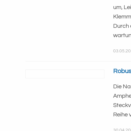
um, Le
Klemme
Durch 
wartun
03.05.2
Robus
Die Na
Amphen
Steckv
Reihe 
30.04.2