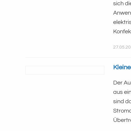
sich d
Anwend
elektr
Konfek
27.05.2
Kleine
​​​​​​​
aus ei
sind d
Stroma
Übertr