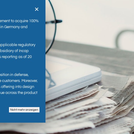
×
ement to acquire 100%
s in Germany and
applicable regulatory
sidiary of Incap
s reporting as of 20
es
sition in defense,
e customers. Moreover,
 offering into design
lue across the product
Nicht mehr anzeigen