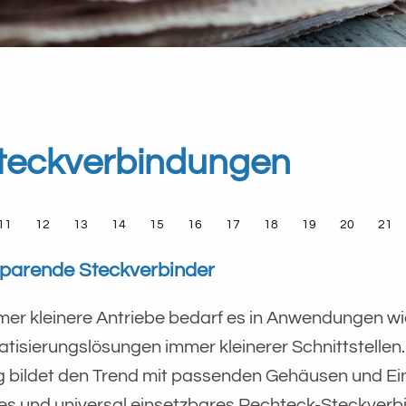
Steckverbindungen
11
12
13
14
15
16
17
18
19
20
21
sparende Steckverbinder
mer kleinere Antriebe bedarf es in Anwendungen w
tisierungslösungen immer kleinerer Schnittstellen
g bildet den Trend mit passenden Gehäusen und Ei
es und universal einsetzbares Rechteck-Steckverbi