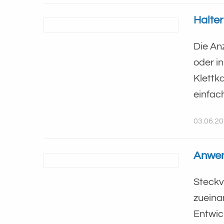
Halter
Die An
oder i
Klettka
einfach
03.06.2
Anwen
Steckv
zueina
Entwic