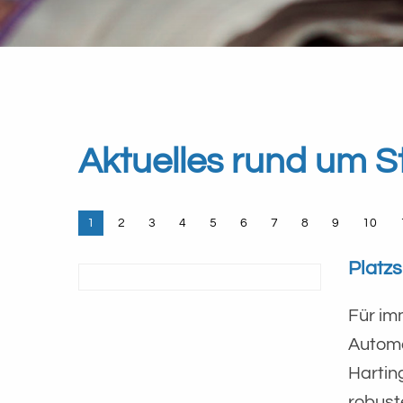
Aktuelles rund um 
1
2
3
4
5
6
7
8
9
10
Platz
Für im
Automa
Hartin
robust