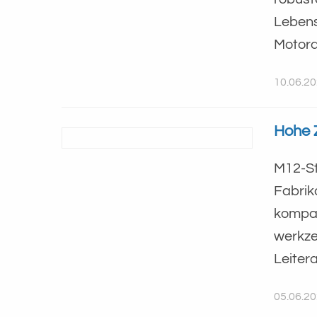
Lebens
Motora
10.06.2
Hohe 
M12-St
Fabrik
kompak
werkze
Leiter
05.06.2