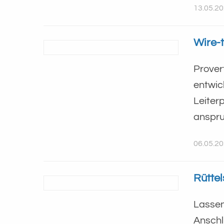
13.05.2
Wire-
Prover
entwic
Leiter
anspru
06.05.2
Rütte
Lassen
Anschl