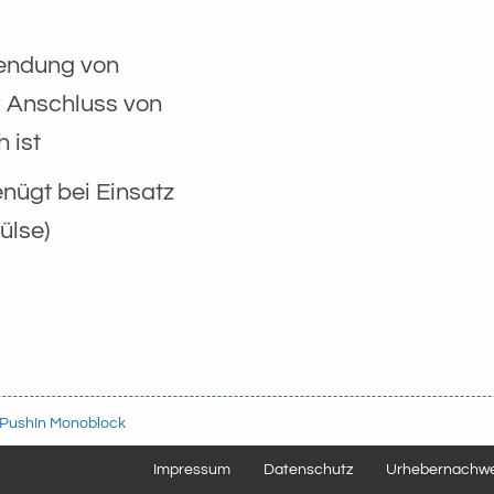
wendung von
r Anschluss von
 ist
nügt bei Einsatz
ülse)
 PushIn Monoblock
Impressum
Datenschutz
Urhebernachwe