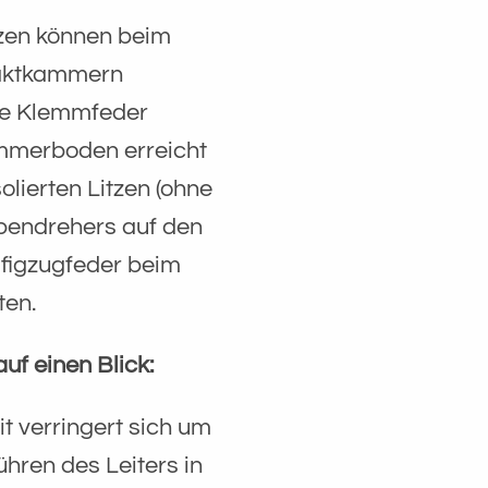
tzen können beim
taktkammern
nde Klemmfeder
mmerboden erreicht
solierten Litzen (ohne
ubendrehers auf den
äfigzugfeder beim
ten.
uf einen Blick:
t verringert sich um
ühren des Leiters in