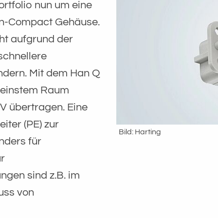
ortfolio nun um eine
Han-Compact Gehäuse.
ht aufgrund der
schnellere
ndern. Mit dem Han Q
 kleinstem Raum
V übertragen. Eine
iter (PE) zur
Bild: Harting
nders für
r
ngen sind z.B. im
uss von