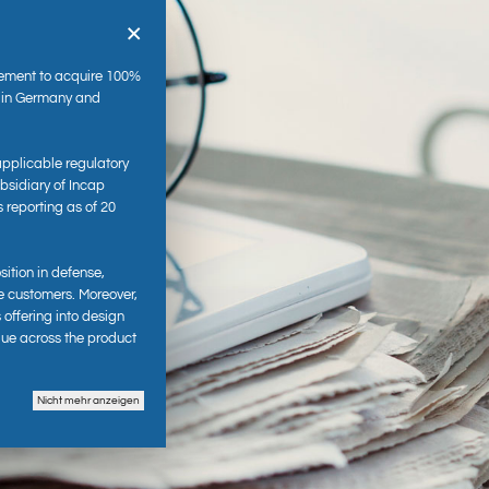
×
ement to acquire 100%
s in Germany and
applicable regulatory
sidiary of Incap
s reporting as of 20
es
sition in defense,
e customers. Moreover,
 offering into design
lue across the product
Nicht mehr anzeigen