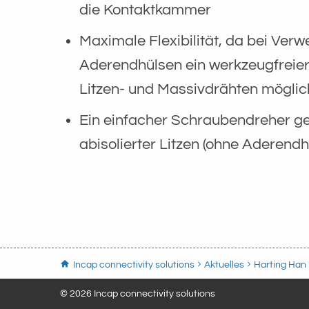
die Kontaktkammer
Maximale Flexibilität, da bei Ver
Aderendhülsen ein werkzeugfreie
Litzen- und Massivdrähten möglich
Ein einfacher Schraubendreher ge
abisolierter Litzen (ohne Aderendh
Incap connectivity solutions
Aktuelles
Harting Han
© 2026 Incap connectivity solutions