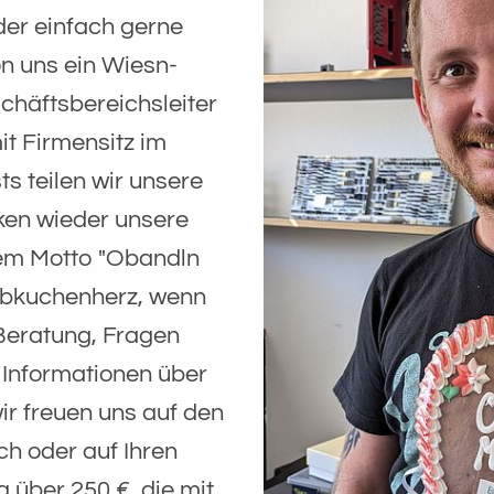
der einfach gerne
 uns ein Wiesn-
schäftsbereichsleiter
t Firmensitz im
s teilen wir unsere
ken wieder unsere
dem Motto "Obandln
ebkuchenherz, wenn
 Beratung, Fragen
 Informationen über
ir freuen uns auf den
ch oder auf Ihren
 über 250 €, die mit