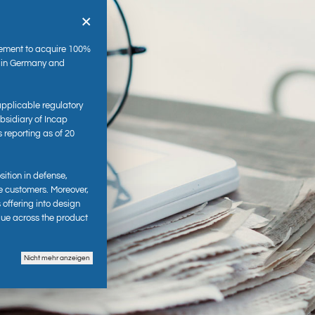
×
ement to acquire 100%
s in Germany and
applicable regulatory
sidiary of Incap
s reporting as of 20
es
sition in defense,
e customers. Moreover,
 offering into design
lue across the product
Nicht mehr anzeigen