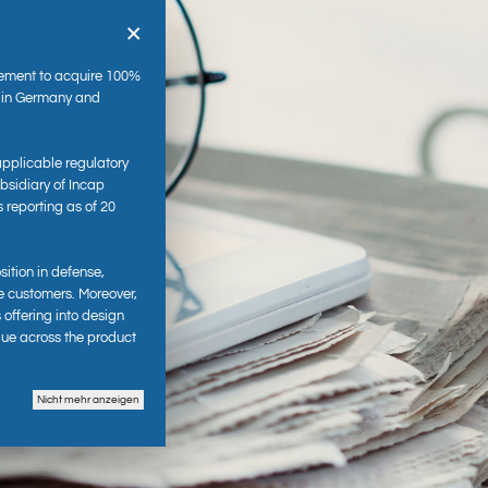
×
ement to acquire 100%
s in Germany and
applicable regulatory
sidiary of Incap
s reporting as of 20
es
sition in defense,
e customers. Moreover,
 offering into design
lue across the product
Nicht mehr anzeigen